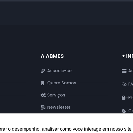
A ABMES
+ I
Associe-se
As
Quem Somos
F
Serviços
Pr
a
Newsletter
C
orar o desempenho, analisar como você interage em nosso site e